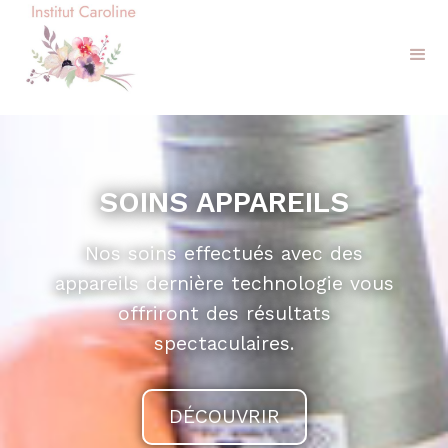
SOINS APPAREILS
Nos soins effectués avec des
appareils dernière technologie vous
offriront des résultats
spectaculaires.
DÉCOUVRIR