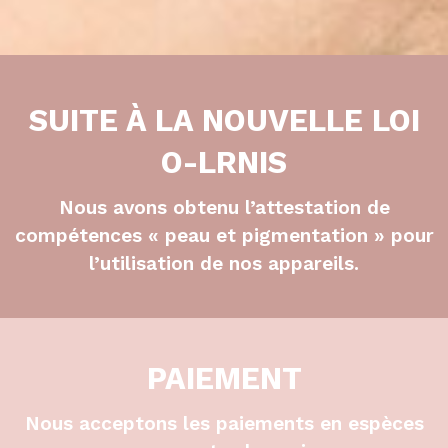
Slide 2 of 6.
SUITE À LA NOUVELLE LOI
O-LRNIS
Nous avons obtenu l’attestation de
compétences « peau et pigmentation » pour
l’utilisation de nos appareils.
PAIEMENT
Nous acceptons les paiements en espèces